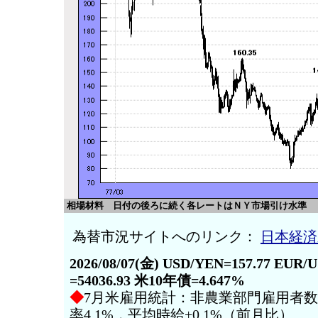
相場材料 日付の後ろに続く各レートはＮＹ市場引け水準