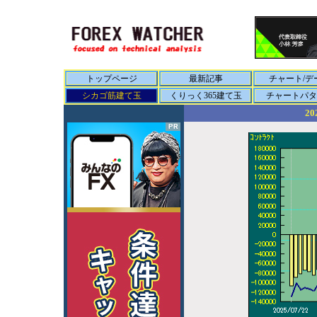
トップページ
最新記事
チャート/デ
シカゴ筋建て玉
くりっく365建て玉
チャートパタ
20