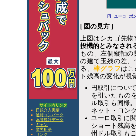
円
ユーロ
ポ
[ 図の見方 ]
上図はシカゴ先物
投機的とみなされ
もの。左側縦軸の
の建て玉残の差、
る。
棒グラフ
はこ
ト残高の変化が視
円取引につい
を引いたもの
ル取引も同様
サイト内リンク
ネット・ロン
日銀介入実績
通貨コンバータ
ユーロ取引に
為替統計データ
ショート残高
ギャン
業界用語
州ドル取引も
リンク